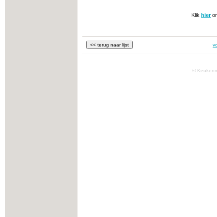
Klik
hier
om
v
© Keukenm