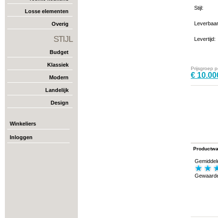
Stijl:
Losse elementen
Leverbaa
Overig
STIJL
Levertijd:
Budget
Klassiek
Prijsgroep 
€ 10.00
Modern
Landelijk
Design
Winkeliers
Inloggen
Productwa
Gemiddel
Gewaarde