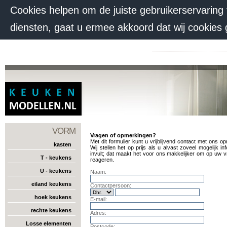
Cookies helpen om de juiste gebruikerservaring
diensten, gaat u ermee akkoord dat wij cookies
VORM
Vragen of opmerkingen?
Met dit formulier kunt u vrijblijvend contact met ons o
kasten
Wij stellen het op prijs als u alvast zoveel mogelijk in
invult; dat maakt het voor ons makkelijker om op uw v
T - keukens
reageren.
U - keukens
Naam:
eiland keukens
Contactpersoon:
hoek keukens
E-mail:
rechte keukens
Adres:
Losse elementen
Postcode: