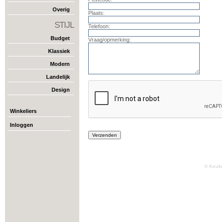
Overig
Plaats:
STIJL
Telefoon:
Budget
Vraag/opmerking:
Klassiek
Modern
Landelijk
Design
Winkeliers
Inloggen
© Keuk