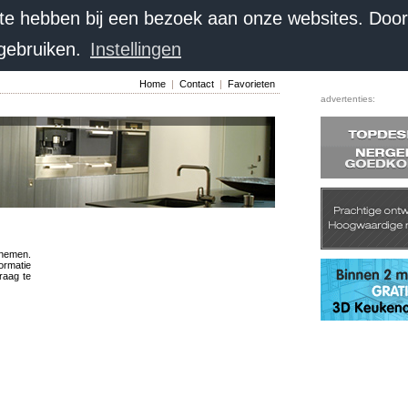
 te hebben bij een bezoek aan onze websites. Doo
 gebruiken.
Instellingen
Home
|
Contact
|
Favorieten
advertenties:
pnemen.
formatie
raag te