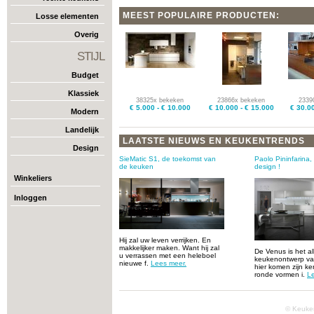
MEEST POPULAIRE PRODUCTEN:
Losse elementen
Overig
STIJL
Budget
Klassiek
38325x bekeken
23866x bekeken
2339
€ 5.000 - € 10.000
€ 10.000 - € 15.000
€ 30.00
Modern
Landelijk
LAATSTE NIEUWS EN KEUKENTREN
Design
SieMatic S1, de toekomst van
Paolo Pininfarina,
de keuken
design !
Winkeliers
Inloggen
Hij zal uw leven verrijken. En
makkelijker maken. Want hij zal
De Venus is het al
u verrassen met een heleboel
keukenontwerp va
nieuwe f.
Lees meer.
hier komen zijn k
ronde vormen i.
L
© Keuke