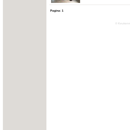
Pagina:
1
© Keukenm