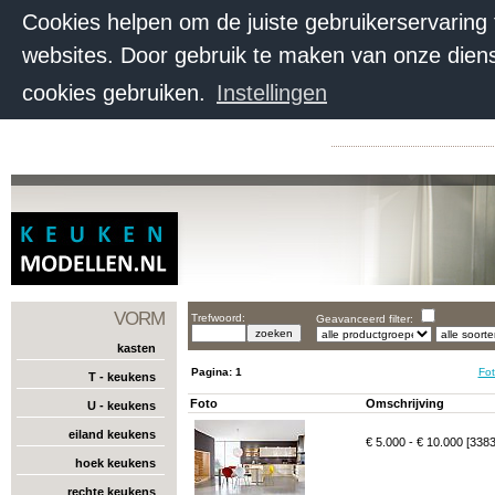
Cookies helpen om de juiste gebruikerservaring
websites. Door gebruik te maken van onze diens
cookies gebruiken.
Instellingen
VORM
Trefwoord:
Geavanceerd filter:
kasten
Pagina:
1
Fot
T - keukens
Foto
Omschrijving
U - keukens
eiland keukens
€ 5.000 - € 10.000 [338
hoek keukens
rechte keukens