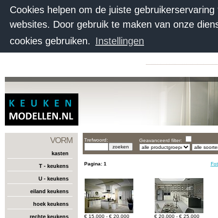
Cookies helpen om de juiste gebruikerservaring
websites. Door gebruik te maken van onze diens
cookies gebruiken.
Instellingen
VORM
Trefwoord:
Geavanceerd filter:
kasten
Pagina:
1
Fot
T - keukens
U - keukens
eiland keukens
hoek keukens
rechte keukens
€ 15.000 - € 20.000
€ 20.000 - € 25.000